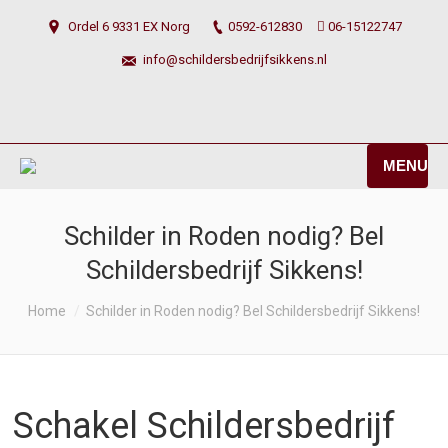
Ordel 6 9331 EX Norg
0592-612830
06-15122747
info@schildersbedrijfsikkens.nl
MENU
Schilder in Roden nodig? Bel
Schildersbedrijf Sikkens!
You are here:
Home
Schilder in Roden nodig? Bel Schildersbedrijf Sikkens!
Schakel Schildersbedrijf