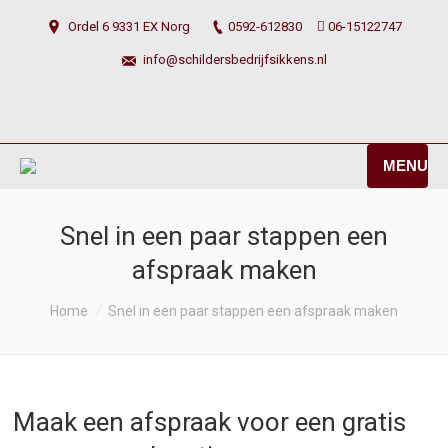
Ordel 6 9331 EX Norg
0592-612830
06-15122747
info@schildersbedrijfsikkens.nl
MENU
Snel in een paar stappen een
afspraak maken
You are here:
Home
Snel in een paar stappen een afspraak maken
Maak een afspraak voor een gratis