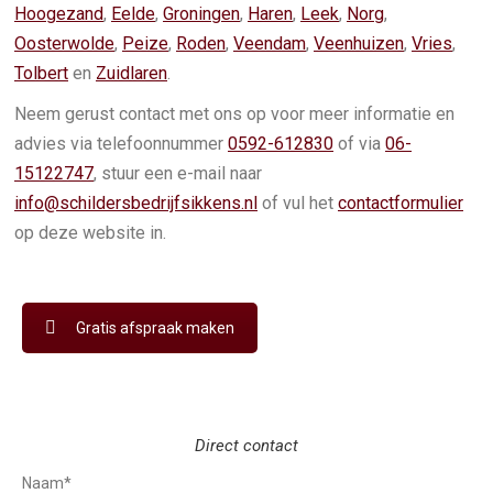
Hoogezand
,
Eelde
,
Groningen
,
Haren
,
Leek
,
Norg
,
Oosterwolde
,
Peize
,
Roden
,
Veendam
,
Veenhuizen
,
Vries
,
Tolbert
en
Zuidlaren
.
Neem gerust contact met ons op voor meer informatie en
advies via telefoonnummer
0592-612830
of via
06-
15122747
, stuur een e-mail naar
info@schildersbedrijfsikkens.nl
of vul het
contactformulier
op deze website in.
Gratis afspraak maken
Direct contact
Naam*