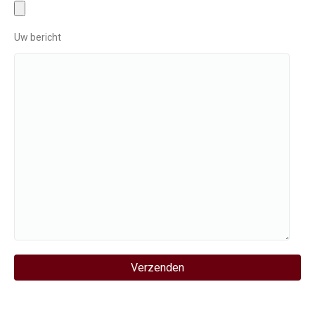
Uw bericht
Gelieve dit veld leeg te laten.