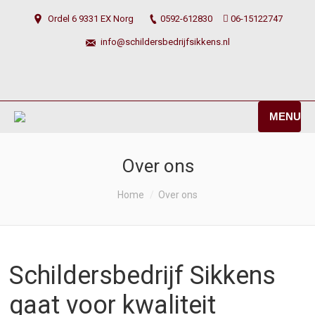
Ordel 6 9331 EX Norg
0592-612830
06-15122747
info@schildersbedrijfsikkens.nl
MENU
Over ons
You are here:
Home
Over ons
Schildersbedrijf Sikkens
gaat voor kwaliteit