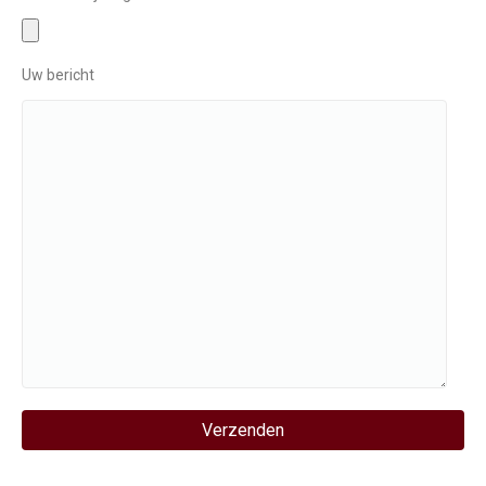
Uw bericht
Gelieve dit veld leeg te laten.