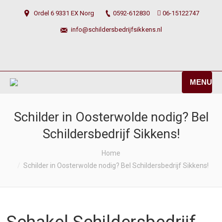
Ordel 6 9331 EX Norg
0592-612830
06-15122747
info@schildersbedrijfsikkens.nl
MENU
Schilder in Oosterwolde nodig? Bel
Schildersbedrijf Sikkens!
You are here:
Home
Schilder in Oosterwolde nodig? Bel Schildersbedrijf Sikkens!