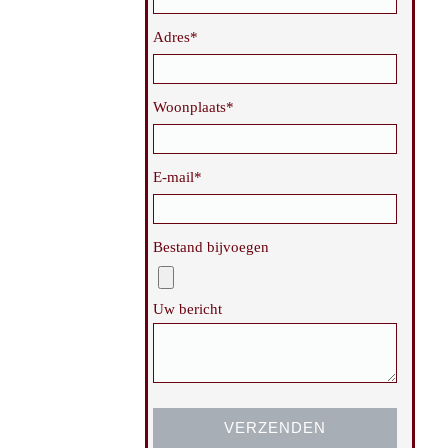
Adres*
Woonplaats*
E-mail*
Bestand bijvoegen
Uw bericht
Gelieve dit veld leeg te laten.