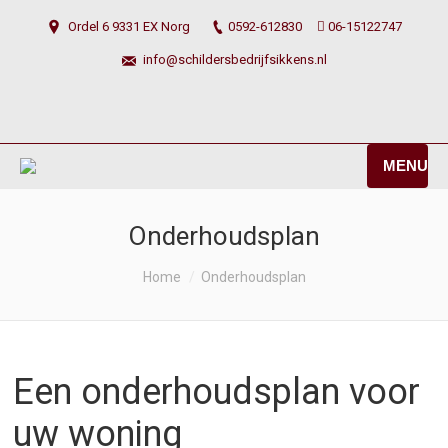
Ordel 6 9331 EX Norg
0592-612830
06-15122747
info@schildersbedrijfsikkens.nl
MENU
Onderhoudsplan
You are here:
Home
Onderhoudsplan
Een onderhoudsplan voor
uw woning