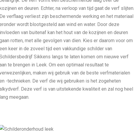
belangrijk. De verf vormt een beschermende laag over de
kozijnen en deuren. Echter, na verloop van tijd gaat de verf slijten
De verflaag verliest zijn beschermende werking en het materiaal
eronder wordt blootgesteld aan wind en water. Door deze
invloeden van buitenaf kan het hout van de kozijnen en deuren
gaan rotten, met alle gevolgen van dien. Kies er daarom voor om
een keer in de zoveel tijd een vakkundige schilder van
Schildersbedrijf Sikkens langs te laten komen om nieuwe verf
aan te brengen in Leek. Om een optimaal resultaat te
verwezenlijken, maken wij gebruik van de beste verfmaterialen
en -technieken. De verf die wij gebruiken is het zogeheten
alkydverf. Deze verf is van uitstekende kwaliteit en zal nog heel
lang meegaan.