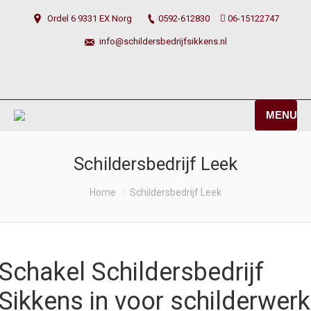
Ordel 6 9331 EX Norg
0592-612830
06-15122747
info@schildersbedrijfsikkens.nl
MENU
Schildersbedrijf Leek
You are here:
Home
Schildersbedrijf Leek
Schakel Schildersbedrijf
Sikkens in voor schilderwerk