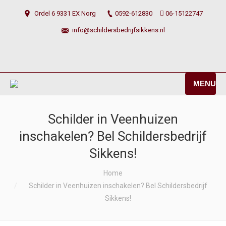
Ordel 6 9331 EX Norg
0592-612830
06-15122747
info@schildersbedrijfsikkens.nl
MENU
Schilder in Veenhuizen
inschakelen? Bel Schildersbedrijf
Sikkens!
You are here:
Home
Schilder in Veenhuizen inschakelen? Bel Schildersbedrijf
Sikkens!