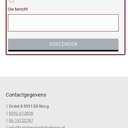
Uw bericht
Gelieve dit veld leeg te laten.
Contactgegevens
Ordel 6 9331 EX Norg
0592-612830
06-15122747
info@schildersbedrijfsikkens.nl