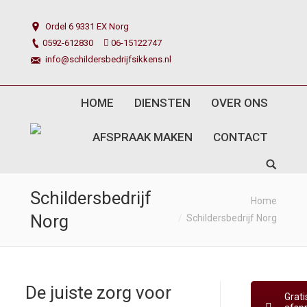
Ordel 6 9331 EX Norg
0592-612830
06-15122747
info@schildersbedrijfsikkens.nl
HOME
DIENSTEN
OVER ONS
AFSPRAAK MAKEN
CONTACT
Schildersbedrijf
You are here:
Home
Norg
Schildersbedrijf Norg
De juiste zorg voor
Grati