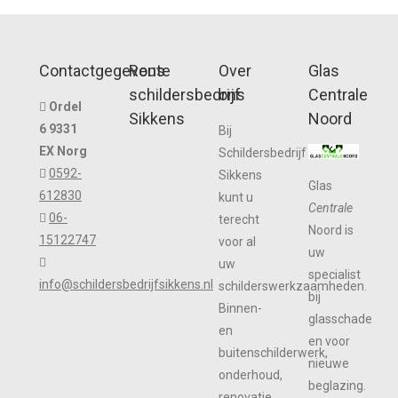
Contactgegevens
Route
Over
Glas
schildersbedrijf
ons
Centrale
Ordel
Sikkens
Noord
6 9331
Bij
EX Norg
Schildersbedrijf
0592-
Sikkens
Glas
612830
kunt u
Centrale
06-
terecht
Noord is
15122747
voor al
uw
uw
specialist
info@schildersbedrijfsikkens.nl
schilderswerkzaamheden.
bij
Binnen-
glasschade
en
en voor
buitenschilderwerk,
nieuwe
onderhoud,
beglazing.
renovatie