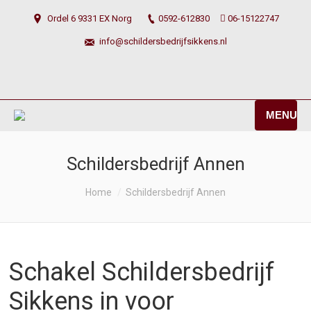
Ordel 6 9331 EX Norg
0592-612830
06-15122747
info@schildersbedrijfsikkens.nl
MENU
Schildersbedrijf Annen
You are here:
Home
Schildersbedrijf Annen
Schakel Schildersbedrijf
Sikkens in voor