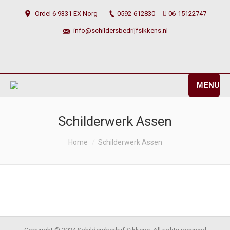
Ordel 6 9331 EX Norg
0592-612830
06-15122747
info@schildersbedrijfsikkens.nl
MENU
Schilderwerk Assen
You are here:
Home
Schilderwerk Assen