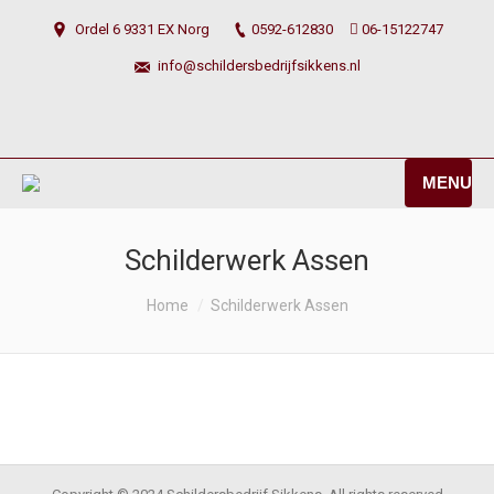
Ordel 6 9331 EX Norg
0592-612830
06-15122747
info@schildersbedrijfsikkens.nl
MENU
Schilderwerk Assen
You are here:
Home
Schilderwerk Assen