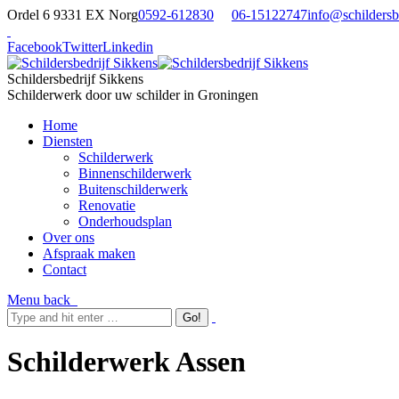
Ordel 6 9331 EX Norg
0592-612830
06-15122747
info@schildersbe
Facebook
Twitter
Linkedin
Schildersbedrijf Sikkens
Schilderwerk door uw schilder in Groningen
Home
Diensten
Schilderwerk
Binnenschilderwerk
Buitenschilderwerk
Renovatie
Onderhoudsplan
Over ons
Afspraak maken
Contact
Menu
back
Schilderwerk Assen