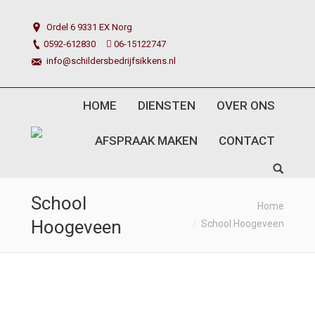
Ordel 6 9331 EX Norg
0592-612830
06-15122747
info@schildersbedrijfsikkens.nl
HOME
DIENSTEN
OVER ONS
AFSPRAAK MAKEN
CONTACT
School
You are here:
Home
Hoogeveen
School Hoogeveen